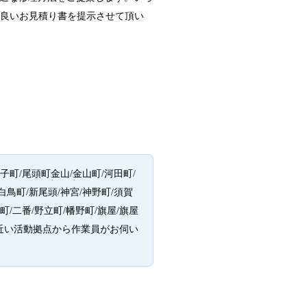
番良いお見積り書を提示させて頂い
町/尾頭町金山/金山町/河田町/
白鳥町/新尾頭/神宮/神野町/須賀
町/二番/野立町/幡野町/旗屋/旗屋
一番近い活動拠点から作業員がお伺い