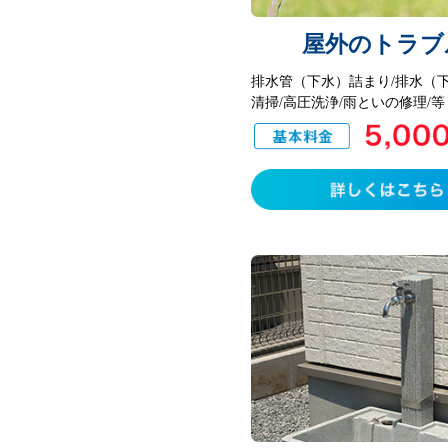
屋外のトラブ
排水管（下水）詰まり/排水（
清掃/高圧洗浄/雨といの修理/等