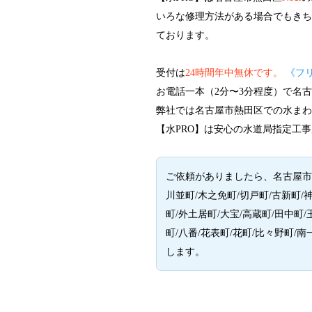
いろな修理方法がある場合でもき
ております。
受付は
24時間年中無休です。
《フ
お電話一本（2分〜3分程度）で名
弊社では名古屋市熱田区での水ま
【水PRO】は安心の水道局指定工事
ご依頼がありましたら、名古屋市熱
川並町/木之免町/切戸町/古新町/
町/外土居町/大宝/高蔵町/田中町/
町/八番/花表町/花町/比々野町/
します。