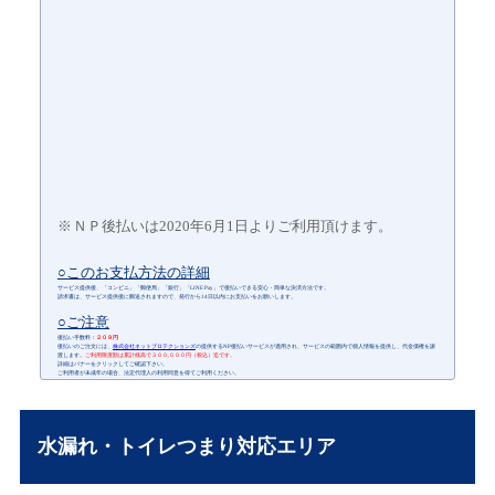
○このお支払方法の詳細
サービス提供後、「コンビニ」「郵便局」「銀行」「LINE Pay」で後払いできる安心・簡単な決済方法です。
請求書は、サービス提供後に郵送されますので、発行から14日以内にお支払いをお願いします。
○ご注意
後払い手数料：
２０９円
後払いのご注文には、
株式会社ネットプロテクションズ
の提供するNP後払いサービスが適用され、サービスの範囲内で個人情報を提供し、代金債権を譲
渡します。
ご利用限度額は累計残高で３００,０００円（税込）迄です。
詳細はバナーをクリックしてご確認下さい。
ご利用者が未成年の場合、法定代理人の利用同意を得てご利用ください。
水漏れ・トイレつまり対応エリア
名古屋市
名古屋市港区
名古屋市守山区
名古屋市昭和区
名古屋市千種区
名古屋市中区
名古屋市中川区
名古屋市中村区
名古屋市熱田区
名古屋市北区
名古屋市緑区
名古屋市瑞穂区
名古屋市西区