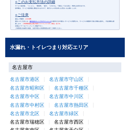
○このお支払方法の詳細
サービス提供後、「コンビニ」「郵便局」「銀行」「LINE Pay」で後払いできる安心・簡単な決済方法です。
請求書は、サービス提供後に郵送されますので、発行から14日以内にお支払いをお願いします。
○ご注意
後払い手数料：
２０９円
後払いのご注文には、
株式会社ネットプロテクションズ
の提供するNP後払いサービスが適用され、サービスの範囲内で個人情報を提供し、代金債権を譲
渡します。
ご利用限度額は累計残高で３００,０００円（税込）迄です。
詳細はバナーをクリックしてご確認下さい。
ご利用者が未成年の場合、法定代理人の利用同意を得てご利用ください。
水漏れ・トイレつまり対応エリア
名古屋市
名古屋市港区
名古屋市守山区
名古屋市昭和区
名古屋市千種区
名古屋市中区
名古屋市中川区
名古屋市中村区
名古屋市熱田区
名古屋市北区
名古屋市緑区
名古屋市瑞穂区
名古屋市西区